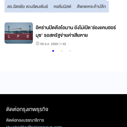
ดร.ฉัตรชัย ตวงรัตนพันธ์
คอลัมนิสต์
สัพเพเหระค้าปลีก
อิหร่านปิดดีลโอมาน ยังไม่เปิด'ช่องแคบฮอร์
มุซ' รอสหรัฐจ่ายค่าเสียหาย
09 ส.ค. 2569 | 1:42
ติดต่อกรุงเทพธุรกิจ
ติดต่อกองบรรณาธิการ
ktwebeditor@nationgroup.com