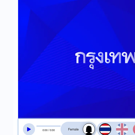
สลับเสียงอ่าน
0
:
00
/
0
:
00